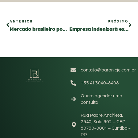
ANTERIOR
PRÓXIMO
Mercado brasileiro pode ser impedido de usar nomes como brie e feta em queijos
Empresa indenizará ex-funcionário por usar sua imagem em vídeo de treinamento
contato@baronicje.com.br
+55 41 3040-8408
Quero agendar uma
consulta
Rua Padre Anchieta,
2540, Sala 802 – CEP
80730-0001 – Curitiba -
PR