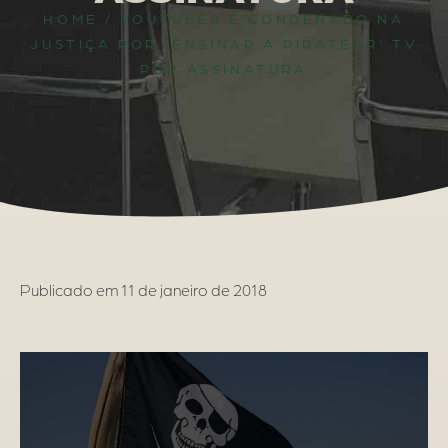
HOME
/
YOUTUBER É CONDENADO NA
JUSTIÇA POR 'ENSINAR A PIRATEAR' TV
POR ASSINATURA
Publicado em
11 de janeiro de 2018