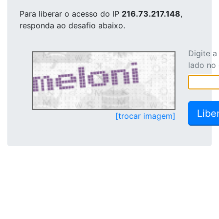
Para liberar o acesso
do IP
216.73.217.148
,
responda ao desafio abaixo.
Digite 
lado no
[trocar imagem]